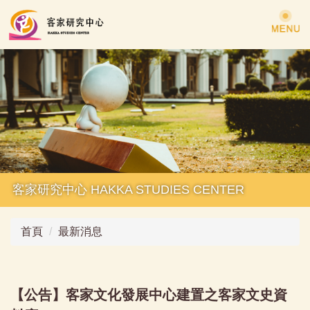
跳
到
主
要
內
容
區
客家研究中心 HAKKA STUDIES CENTER
首頁
最新消息
【公告】客家文化發展中心建置之客家文史資