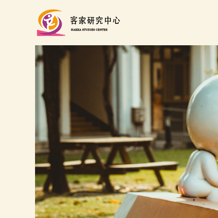
跳
到
主
要
內
容
區